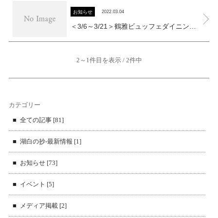
お知らせ
2022.03.04
＜3/6～3/21＞鶴雅ビュッフェダイニング札幌 休業期間延長について
2～1件目を表示 / 2件中
カテゴリー
全ての記事 [81]
湖白の抄‐最新情報 [1]
お知らせ [73]
イベント [5]
メディア掲載 [2]