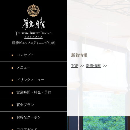
コンセプト
特別な時間を彩るおもてなし
新着情報
TOP
>>
新着情報
>>
メニュー
食の原点を究めた美味しさ
ランチビュッフェメニュー
ドリンクメニュー
フルコースが楽しめる メニュー
ディナービュッフェメニュー
今月のおすすめドリンク
営業時間・料金・予約
上品な宿の雰囲気としつらえ
ドリンクメニュー
ランチタイム
宴会プラン
お客様へのメッセージ
ディナータイム
お祝いのご案内
お得なクーポン
ご予約について
フロアガイド
フロアマップ