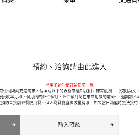
概要
菜單
交通資
預約、洽詢請由此進入
※電子郵件預訂請提前一週
有任何疑问或是需求，请填写以下的表格来通知我们，非常感谢！（仅限英文
廳接收本月和下個月內的郵件預訂，郵件預訂請在來店用餐的前5日，逾期將不
無預約直接前來餐廳用餐。但因為餐廳座位數量有限，如果當日滿座時無法接待
輸入確認