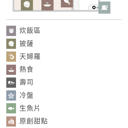
炊飯區
披薩
天婦羅
熱食
壽司
冷盤
生魚片
原創甜點