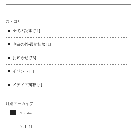
カテゴリー
全ての記事 [81]
湖白の抄‐最新情報 [1]
お知らせ [73]
イベント [5]
メディア掲載 [2]
月別アーカイブ
2026年
7月 [1]