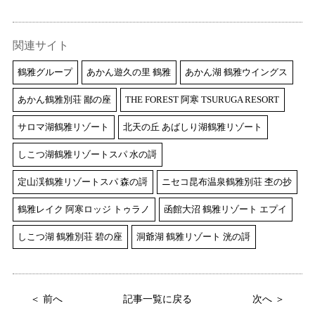
関連サイト
鶴雅グループ
あかん遊久の里 鶴雅
あかん湖 鶴雅ウイングス
あかん鶴雅別荘 鄙の座
THE FOREST 阿寒 TSURUGA RESORT
サロマ湖鶴雅リゾート
北天の丘 あばしり湖鶴雅リゾート
しこつ湖鶴雅リゾートスパ 水の謌
定山渓鶴雅リゾートスパ 森の謌
ニセコ昆布温泉鶴雅別荘 杢の抄
鶴雅レイク 阿寒ロッジ トゥラノ
函館大沼 鶴雅リゾート エプイ
しこつ湖 鶴雅別荘 碧の座
洞爺湖 鶴雅リゾート 洸の謌
＜ 前へ
記事一覧に戻る
次へ ＞