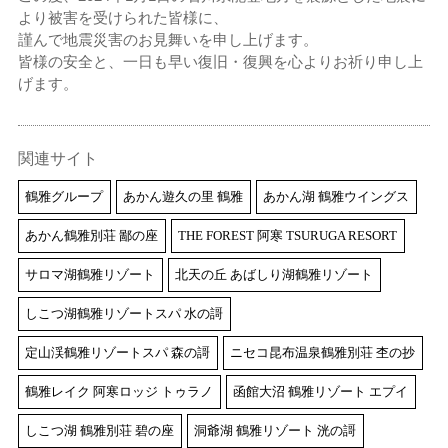
より被害を受けられた皆様に、
謹んで地震災害のお見舞いを申し上げます。
皆様の安全と、一日も早い復旧・復興を心よりお祈り申し上
げます。
関連サイト
鶴雅グループ
あかん遊久の里 鶴雅
あかん湖 鶴雅ウイングス
あかん鶴雅別荘 鄙の座
THE FOREST 阿寒 TSURUGA RESORT
サロマ湖鶴雅リゾート
北天の丘 あばしり湖鶴雅リゾート
しこつ湖鶴雅リゾートスパ 水の謌
定山渓鶴雅リゾートスパ 森の謌
ニセコ昆布温泉鶴雅別荘 杢の抄
鶴雅レイク 阿寒ロッジ トゥラノ
函館大沼 鶴雅リゾート エプイ
しこつ湖 鶴雅別荘 碧の座
洞爺湖 鶴雅リゾート 洸の謌